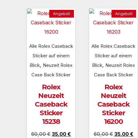
Angebot!
Angebot!
Alle Rolex Caseback
Alle Rolex Caseback
Sticker auf einem
Sticker auf einem
,
,
Blick
Neuzeit Rolex
Blick
Neuzeit Rolex
Case Back Sticker
Case Back Sticker
Rolex
Rolex
Neuzeit
Neuzeit
Caseback
Caseback
Sticker
Sticker
15238
16200
Ursprünglicher
Aktueller
Ursprüngl
Ak
60,00
€
35,00
€
60,00
€
35,00
€