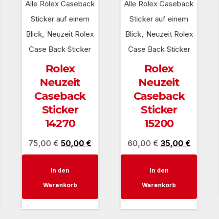
Alle Rolex Caseback
Alle Rolex Caseback
Sticker auf einem
Sticker auf einem
,
,
Blick
Neuzeit Rolex
Blick
Neuzeit Rolex
Case Back Sticker
Case Back Sticker
Rolex
Rolex
Neuzeit
Neuzeit
Caseback
Caseback
Sticker
Sticker
14270
15200
icher
tueller
Ursprünglicher
Aktueller
Ursprünglicher
Aktuell
75,00
€
50,00
€
60,00
€
35,00
€
eis
Preis
Preis
Preis
Preis
In den
In den
t:
war:
ist:
war:
ist:
Warenkorb
Warenkorb
0,00 €.
75,00 €
50,00 €.
60,00 €
35,00 €