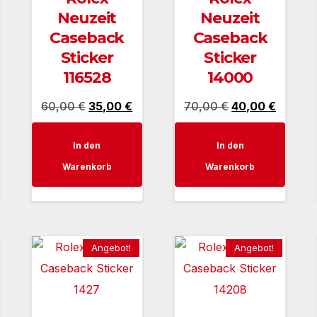
Neuzeit
Neuzeit
Caseback
Caseback
Sticker
Sticker
116528
14000
icher
tueller
Ursprünglicher
Aktueller
Ursprünglicher
Aktuell
60,00
€
35,00
€
70,00
€
40,00
€
eis
Preis
Preis
Preis
Preis
In den
In den
:
war:
ist:
war:
ist:
Warenkorb
Warenkorb
5,00 €.
60,00 €
35,00 €.
70,00 €
40,00 €
Angebot!
Angebot!