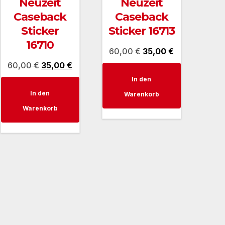
Neuzeit
Neuzeit
Caseback
Caseback
Sticker
Sticker 16713
16710
Ursprünglicher
Aktueller
60,00
€
35,00
€
er
Ursprünglicher
Aktueller
60,00
€
35,00
€
Preis
Preis
Preis
Preis
In den
war:
ist:
In den
war:
ist:
Warenkorb
60,00 €
35,00 €.
Warenkorb
.
60,00 €
35,00 €.