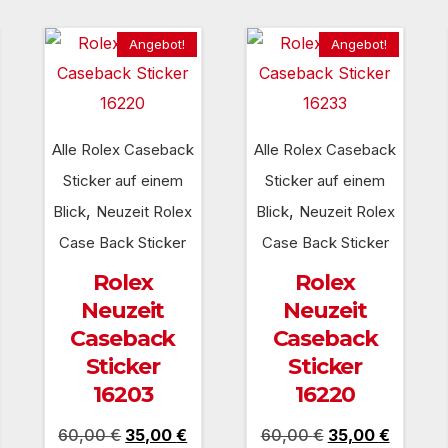
Angebot!
Angebot!
Alle Rolex Caseback
Alle Rolex Caseback
Sticker auf einem
Sticker auf einem
,
,
Blick
Neuzeit Rolex
Blick
Neuzeit Rolex
Case Back Sticker
Case Back Sticker
Rolex
Rolex
Neuzeit
Neuzeit
Caseback
Caseback
Sticker
Sticker
16203
16220
icher
tueller
Ursprünglicher
Aktueller
Ursprünglicher
Aktuell
60,00
€
35,00
€
60,00
€
35,00
€