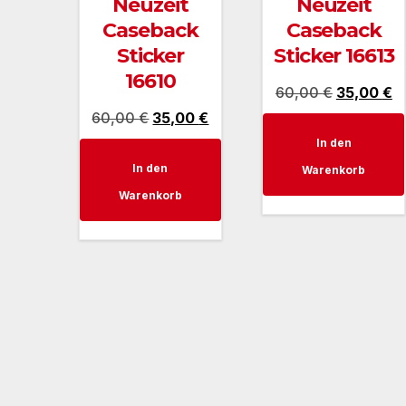
Neuzeit
Neuzeit
Caseback
Caseback
Sticker
Sticker 16613
16610
Ursprüngl
Ak
60,00
€
35,00
€
Ursprünglicher
Aktueller
60,00
€
35,00
€
Preis
Pr
Preis
Preis
In den
war:
ist
In den
war:
ist:
Warenkorb
60,00 €
3
Warenkorb
60,00 €
35,00 €.