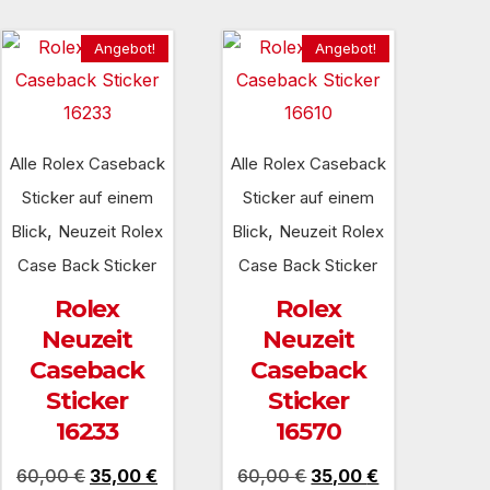
Angebot!
Angebot!
Alle Rolex Caseback
Alle Rolex Caseback
Sticker auf einem
Sticker auf einem
,
,
Blick
Neuzeit Rolex
Blick
Neuzeit Rolex
Case Back Sticker
Case Back Sticker
Rolex
Rolex
Neuzeit
Neuzeit
Caseback
Caseback
Sticker
Sticker
16233
16570
er
Ursprünglicher
Aktueller
Ursprünglicher
Aktueller
60,00
€
35,00
€
60,00
€
35,00
€