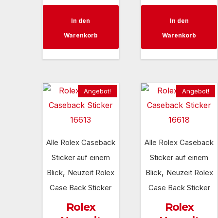
Preis
Preis
Preis
Pr
In den
In den
war:
ist:
war:
ist
Warenkorb
Warenkorb
60,00 €
35,00 €.
60,00 €
3
Angebot!
Angebot!
Alle Rolex Caseback
Alle Rolex Caseback
Sticker auf einem
Sticker auf einem
,
,
Blick
Neuzeit Rolex
Blick
Neuzeit Rolex
Case Back Sticker
Case Back Sticker
Rolex
Rolex