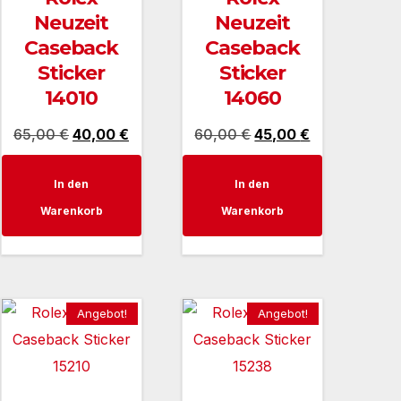
Neuzeit
Neuzeit
Caseback
Caseback
Sticker
Sticker
14010
14060
er
Ursprünglicher
Aktueller
Ursprünglicher
Aktueller
65,00
€
40,00
€
60,00
€
45,00
€
Preis
Preis
Preis
Preis
In den
In den
war:
ist:
war:
ist:
Warenkorb
Warenkorb
.
65,00 €
40,00 €.
60,00 €
45,00 €.
Angebot!
Angebot!