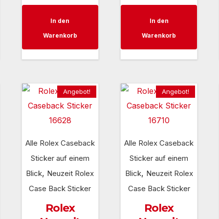
eis
Preis
Preis
Preis
Preis
In den
In den
:
war:
ist:
war:
ist:
Warenkorb
Warenkorb
5,00 €.
60,00 €
35,00 €.
60,00 €
35,00 €
Angebot!
Angebot!
Alle Rolex Caseback
Alle Rolex Caseback
Sticker auf einem
Sticker auf einem
,
,
Blick
Neuzeit Rolex
Blick
Neuzeit Rolex
Case Back Sticker
Case Back Sticker
Rolex
Rolex